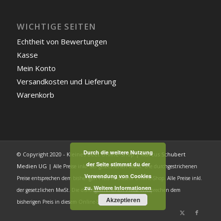
WICHTIGE SEITEN
Echtheit von Bewertungen
Kasse
Mein Konto
Versandkosten und Lieferung
Warenkorb
Durch die weitere Nutzung
© Copyright 2020 - Kleines Beet Online-Shop |
Marcus Schubert
der Seite stimmst du der
Medien UG
|
Alle Preise inkl. der gesetzlichen MwSt.
Die durchgestrichenen
Verwendung von Cookies
Preise entsprechen dem bisherigen Preis in diesem Online-Shop.
Alle Preise inkl.
zu.
Weitere Informationen
der gesetzlichen MwSt.
Die durchgestrichenen Preise entsprechen dem
Akzeptieren
bisherigen Preis in diesem Online-Shop.