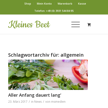
Shop
Mein Konto
Warenkorb
Kasse
Telefon: +49 (0) 3931 544 84 95
Schlagwortarchiv für:
allgemein
Aller Anfang dauert lang‘
/
/
23. März 2017
in
News
von
msmedien