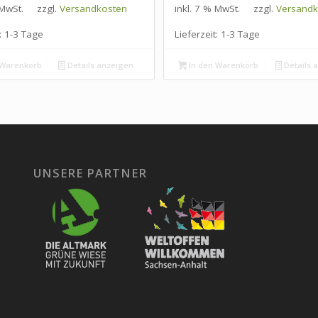
 MwSt.
zzgl.
Versandkosten
inkl. 7 % MwSt.
zzgl.
Versandk
:
1-3 Tage
Lieferzeit:
1-3 Tage
 Warenkorb
Details anzeigen
In den Warenkorb
Details 
UNSERE PARTNER