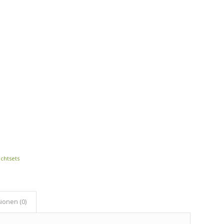
chtsets
ionen (0)