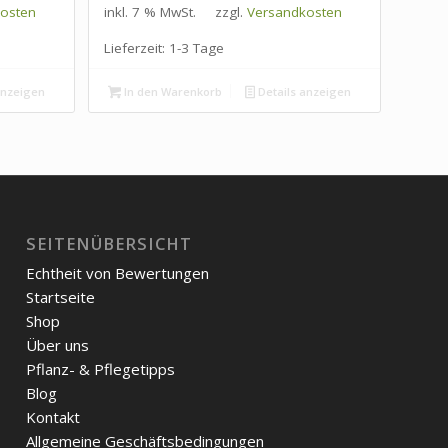
osten
inkl. 7 % MwSt.
zzgl.
Versandkosten
Lieferzeit:
1-3 Tage
anzeigen
In den Warenkorb
Details anzeigen
SEITENÜBERSICHT
Echtheit von Bewertungen
Startseite
Shop
Über uns
Pflanz- & Pflegetipps
Blog
Kontakt
Allgemeine Geschäftsbedingungen