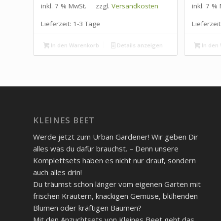
inkl. 7 % MwSt.
zzgl.
Versandkosten
inkl. 7 %
Lieferzeit:
1-3 Tage
Lieferzeit
In den Warenkorb
Details anzeigen
In den
KLEINES BEET
Werde jetzt zum Urban Gardener! Wir geben Dir
alles was du dafür brauchst. – Denn unsere
Komplettsets haben es nicht nur drauf, sondern
auch alles drin!
Du träumst schon länger vom eigenen Garten mit
frischen Kräutern, knackigen Gemüse, blühenden
Blumen oder kräftigen Bäumen?
Mit den Anzuchtsets von Kleines Beet geht das