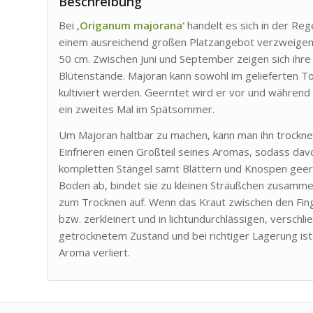
Beschreibung
Bei
‚Origanum majorana‘
handelt es sich in der Reg
einem ausreichend großen Platzangebot verzweigen 
50 cm. Zwischen Juni und September zeigen sich ihre 
Blütenstände. Majoran kann sowohl im gelieferten T
kultiviert werden. Geerntet wird er vor und während
ein zweites Mal im Spätsommer.
Um Majoran haltbar zu machen, kann man ihn trocknen 
Einfrieren einen Großteil seines Aromas, sodass da
kompletten Stängel samt Blättern und Knospen geer
Boden ab, bindet sie zu kleinen Sträußchen zusamme
zum Trocknen auf. Wenn das Kraut zwischen den Finge
bzw. zerkleinert und in lichtundurchlässigen, versch
getrocknetem Zustand und bei richtiger Lagerung is
Aroma verliert.