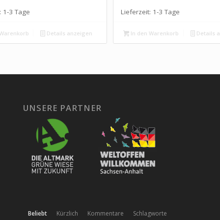
:
1-3 Tage
Lieferzeit:
1-3 Tage
 Warenkorb
Details anzeigen
In den Warenkorb
Details 
UNSERE PARTNER
Beliebt
Kürzlich
Kommentare
Schlagworte