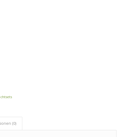
chtsets
ionen (0)