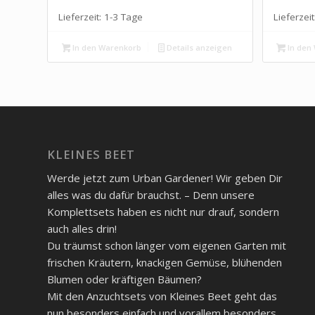
Lieferzeit:
1-3 Tage
Lieferzeit
In den Warenkorb
Details anzeigen
In den
KLEINES BEET
Werde jetzt zum Urban Gardener! Wir geben Dir
alles was du dafür brauchst. – Denn unsere
Komplettsets haben es nicht nur drauf, sondern
auch alles drin!
Du träumst schon länger vom eigenen Garten mit
frischen Kräutern, knackigen Gemüse, blühenden
Blumen oder kräftigen Bäumen?
Mit den Anzuchtsets von Kleines Beet geht das
nun besonders einfach und vorallem besonders